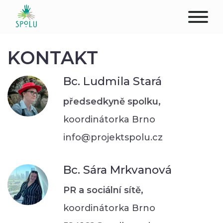
O NÁS
KONTAKT
KONTAKT
Bc. Ludmila Stará
PODPOŘTE NÁS
předsedkyně spolku,
koordinátorka Brno
PŮSOBIŠTĚ
info@projektspolu.cz
KLIENTI
Bc. Sára Mrkvanová
PROFESIONÁLOVÉ
PR a sociální sítě,
STUDENTI
koordinátorka Brno