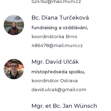
524162@mail.muni.cz
Bc. Diana Turčeková
fundraising a vzdělávání,
koordinátorka Brno
486478@mail.muni.cz
Mgr. David Ulčák
místopředseda spolku,
koordinátor Ostrava
david.ulcak@gmail.com
Mgr. et Bc. Jan Wünsch