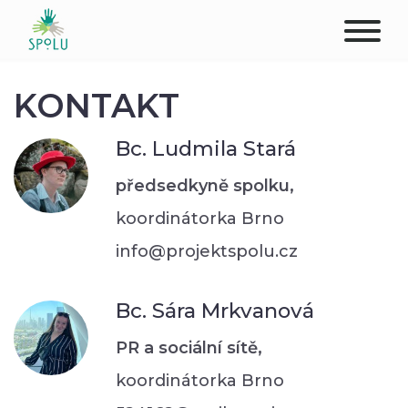
O NÁS
KONTAKT
KONTAKT
Bc. Ludmila Stará
PODPOŘTE NÁS
předsedkyně spolku,
koordinátorka Brno
PŮSOBIŠTĚ
info@projektspolu.cz
KLIENTI
Bc. Sára Mrkvanová
PROFESIONÁLOVÉ
PR a sociální sítě,
STUDENTI
koordinátorka Brno