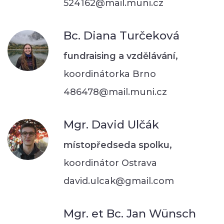
524162@mail.muni.cz
Bc. Diana Turčeková
fundraising a vzdělávání,
koordinátorka Brno
486478@mail.muni.cz
Mgr. David Ulčák
místopředseda spolku,
koordinátor Ostrava
david.ulcak@gmail.com
Mgr. et Bc. Jan Wünsch