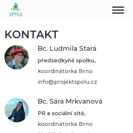
O NÁS
KONTAKT
KONTAKT
Bc. Ludmila Stará
PODPOŘTE NÁS
předsedkyně spolku,
koordinátorka Brno
PŮSOBIŠTĚ
info@projektspolu.cz
KLIENTI
Bc. Sára Mrkvanová
PROFESIONÁLOVÉ
PR a sociální sítě,
STUDENTI
koordinátorka Brno