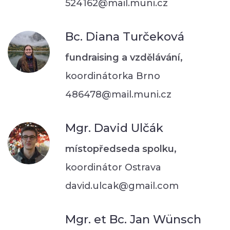
524162@mail.muni.cz
Bc. Diana Turčeková
fundraising a vzdělávání,
koordinátorka Brno
486478@mail.muni.cz
Mgr. David Ulčák
místopředseda spolku,
koordinátor Ostrava
david.ulcak@gmail.com
Mgr. et Bc. Jan Wünsch