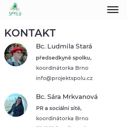
O NÁS
KONTAKT
KONTAKT
Bc. Ludmila Stará
PODPOŘTE NÁS
předsedkyně spolku,
koordinátorka Brno
PŮSOBIŠTĚ
info@projektspolu.cz
KLIENTI
Bc. Sára Mrkvanová
PROFESIONÁLOVÉ
PR a sociální sítě,
STUDENTI
koordinátorka Brno