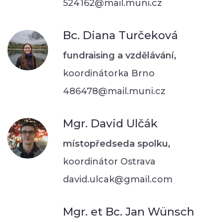
524162@mail.muni.cz
Bc. Diana Turčeková
fundraising a vzdělávání,
koordinátorka Brno
486478@mail.muni.cz
Mgr. David Ulčák
místopředseda spolku,
koordinátor Ostrava
david.ulcak@gmail.com
Mgr. et Bc. Jan Wünsch