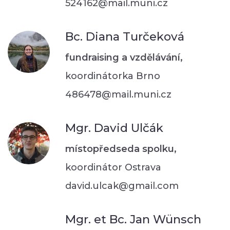
524162@mail.muni.cz
Bc. Diana Turčeková
fundraising a vzdělávání,
koordinátorka Brno
486478@mail.muni.cz
Mgr. David Ulčák
místopředseda spolku,
koordinátor Ostrava
david.ulcak@gmail.com
Mgr. et Bc. Jan Wünsch