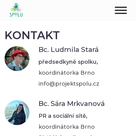
O NÁS
KONTAKT
KONTAKT
Bc. Ludmila Stará
PODPOŘTE NÁS
předsedkyně spolku,
koordinátorka Brno
PŮSOBIŠTĚ
info@projektspolu.cz
KLIENTI
Bc. Sára Mrkvanová
PROFESIONÁLOVÉ
PR a sociální sítě,
STUDENTI
koordinátorka Brno