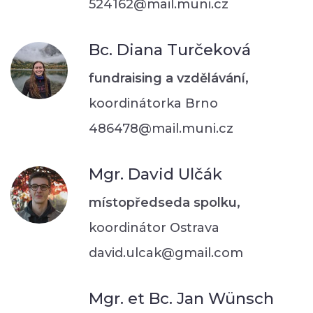
524162@mail.muni.cz
Bc. Diana Turčeková
fundraising a vzdělávání,
koordinátorka Brno
486478@mail.muni.cz
Mgr. David Ulčák
místopředseda spolku,
koordinátor Ostrava
david.ulcak@gmail.com
Mgr. et Bc. Jan Wünsch