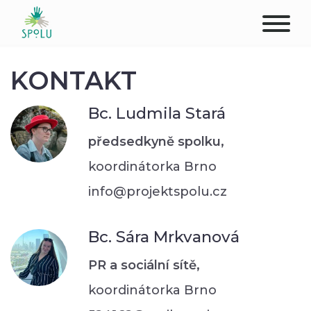
O NÁS
KONTAKT
KONTAKT
Bc. Ludmila Stará
PODPOŘTE NÁS
předsedkyně spolku,
koordinátorka Brno
PŮSOBIŠTĚ
info@projektspolu.cz
KLIENTI
Bc. Sára Mrkvanová
PROFESIONÁLOVÉ
PR a sociální sítě,
STUDENTI
koordinátorka Brno