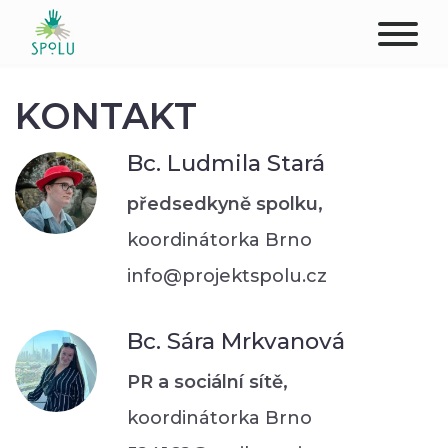
O NÁS
KONTAKT
KONTAKT
Bc. Ludmila Stará
PODPOŘTE NÁS
předsedkyně spolku,
koordinátorka Brno
PŮSOBIŠTĚ
info@projektspolu.cz
KLIENTI
Bc. Sára Mrkvanová
PROFESIONÁLOVÉ
PR a sociální sítě,
STUDENTI
koordinátorka Brno