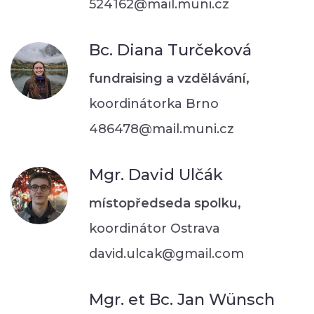
524162@mail.muni.cz
Bc. Diana Turčeková
fundraising a vzdělávání,
koordinátorka Brno
486478@mail.muni.cz
Mgr. David Ulčák
místopředseda spolku,
koordinátor Ostrava
david.ulcak@gmail.com
Mgr. et Bc. Jan Wünsch