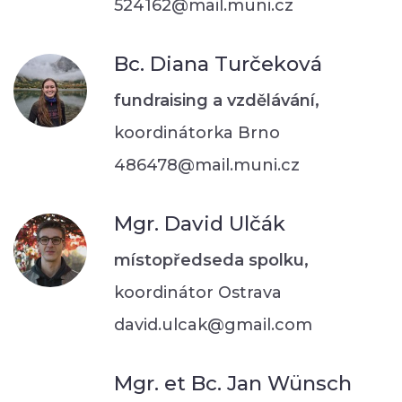
524162@mail.muni.cz
Bc. Diana Turčeková
fundraising a vzdělávání,
koordinátorka Brno
486478@mail.muni.cz
Mgr. David Ulčák
místopředseda spolku,
koordinátor Ostrava
david.ulcak@gmail.com
Mgr. et Bc. Jan Wünsch