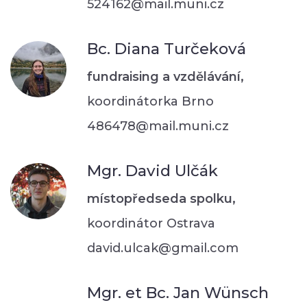
524162@mail.muni.cz
Bc. Diana Turčeková
fundraising a vzdělávání,
koordinátorka Brno
486478@mail.muni.cz
Mgr. David Ulčák
místopředseda spolku,
koordinátor Ostrava
david.ulcak@gmail.com
Mgr. et Bc. Jan Wünsch