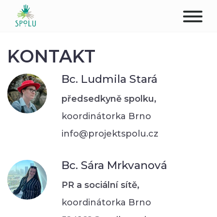
O NÁS
KONTAKT
KONTAKT
Bc. Ludmila Stará
PODPOŘTE NÁS
předsedkyně spolku,
koordinátorka Brno
PŮSOBIŠTĚ
info@projektspolu.cz
KLIENTI
Bc. Sára Mrkvanová
PROFESIONÁLOVÉ
PR a sociální sítě,
STUDENTI
koordinátorka Brno