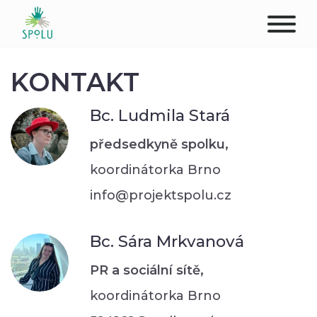
O NÁS
KONTAKT
KONTAKT
Bc. Ludmila Stará
PODPOŘTE NÁS
předsedkyně spolku,
koordinátorka Brno
PŮSOBIŠTĚ
info@projektspolu.cz
KLIENTI
Bc. Sára Mrkvanová
PROFESIONÁLOVÉ
PR a sociální sítě,
STUDENTI
koordinátorka Brno