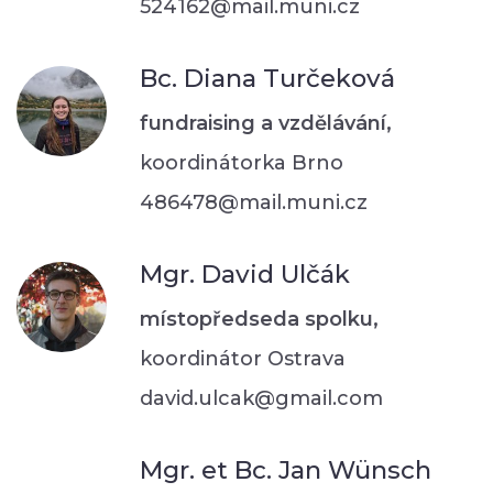
524162@mail.muni.cz
Bc. Diana Turčeková
fundraising a vzdělávání,
koordinátorka Brno
486478@mail.muni.cz
Mgr. David Ulčák
místopředseda spolku,
koordinátor Ostrava
david.ulcak@gmail.com
Mgr. et Bc. Jan Wünsch