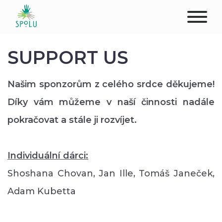
ABOUT US
SUPPORT US
CONTACT
Našim sponzorům z celého srdce děkujeme!
DONATE
Díky vám můžeme v naší činnosti nadále
pokračovat a stále ji rozvíjet.
PLACES
CLIENTS
Individuální dárci:
Shoshana Chovan, Jan Ille, Tomáš Janeček,
PROFESSIONALS
Adam Kubetta
STUDENTS