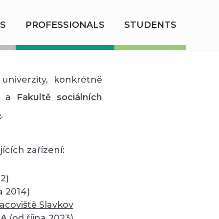
S
PROFESSIONALS
STUDENTS
univerzity, konkrétně
a
Fakultě sociálních
ě
.
ících zařízení:
12)
a 2014)
acoviště Slavkov
SA
(od října 2023)