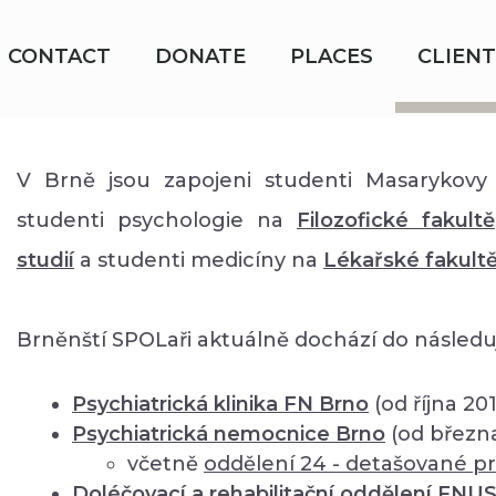
CONTACT
DONATE
PLACES
CLIENT
V Brně jsou zapojeni studenti Masarykovy 
studenti psychologie na
Filozofické fakultě
studií
a studenti medicíny na
Lékařské fakult
Brněnští SPOLaři aktuálně dochází do následuj
Psychiatrická klinika FN Brno
(od října 20
Psychiatrická nemocnice Brno
(od březn
včetně
oddělení
24 - detašované pr
Doléčovací a rehabilitační oddělení FNU