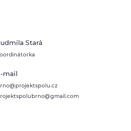
udmila Stará
oordinátorka
-mail
rno@projektspolu.cz
rojektspolubrno@gmail.com