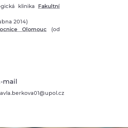
gická klinika
Fakultní
ubna 2014)
mocnice Olomouc
(od
-mail
avla.berkova01@upol.cz