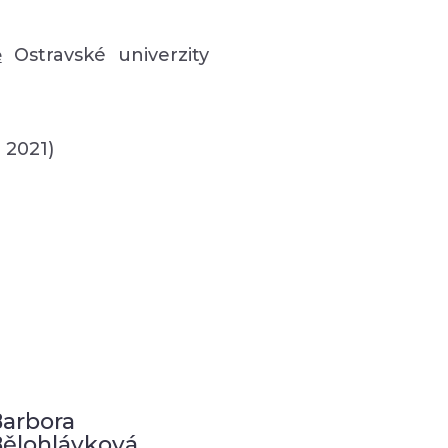
ě
Ostravské univerzity
 2021)
arbora
ělohlávková