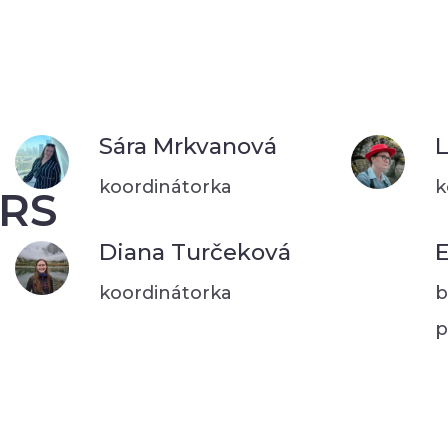
Sára Mrkvanová
L
koordinátorka
k
RS
Diana Turčeková
E
koordinátorka
b
p