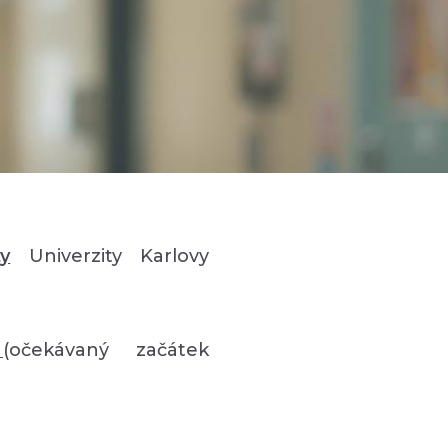
ty
Univerzity Karlovy
e
(očekávaný začátek