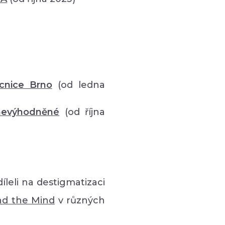
cnice Brno
(od ledna
znevýhodněné
(od října
íleli na destigmatizaci
nd the Mind
v různých