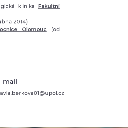
gická klinika
Fakultní
ubna 2014)
mocnice Olomouc
(od
-mail
avla.berkova01@upol.cz