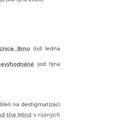
cnice Brno
(od ledna
znevýhodněné
(od října
íleli na destigmatizaci
nd the Mind
v různých