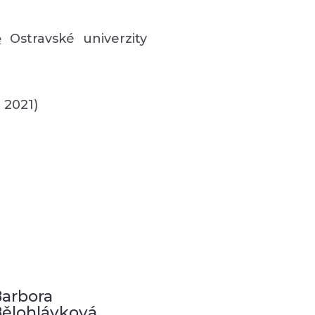
ě
Ostravské univerzity
 2021)
arbora
ělohlávková