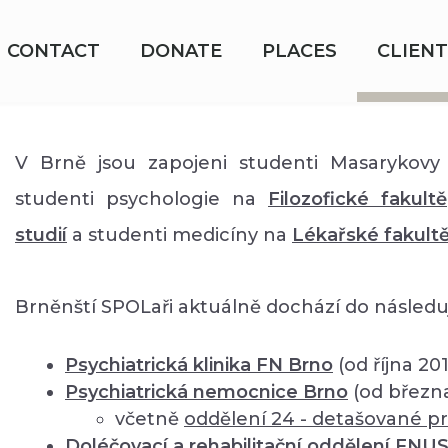
CONTACT
DONATE
PLACES
CLIENT
V Brně jsou zapojeni studenti Masarykovy 
studenti psychologie na
Filozofické fakultě
studií
a studenti medicíny na
Lékařské fakult
Brněnští SPOLaři aktuálně dochází do následuj
Psychiatrická klinika FN Brno
(od října 20
Psychiatrická nemocnice Brno
(od březn
včetně
oddělení
24 - detašované pr
Doléčovací a rehabilitační oddělení FNU