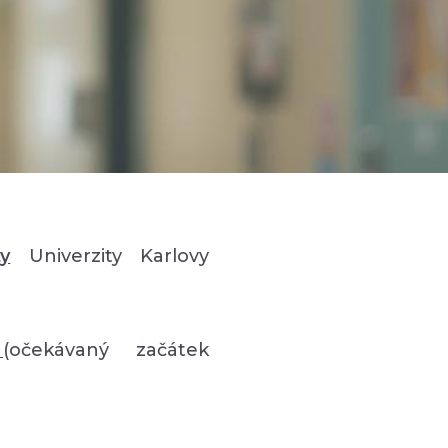
ty
Univerzity Karlovy
e
(očekávaný začátek