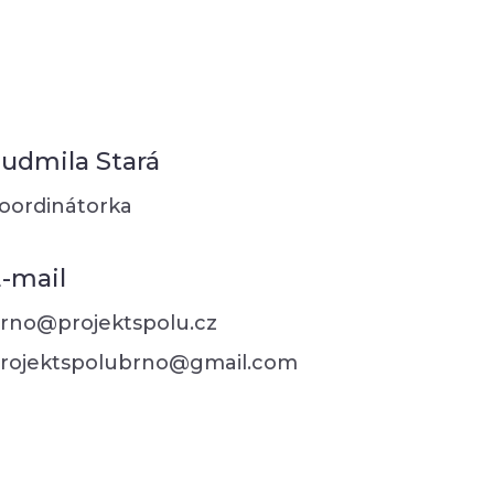
udmila Stará
oordinátorka
-mail
rno@projektspolu.cz
rojektspolubrno@gmail.com