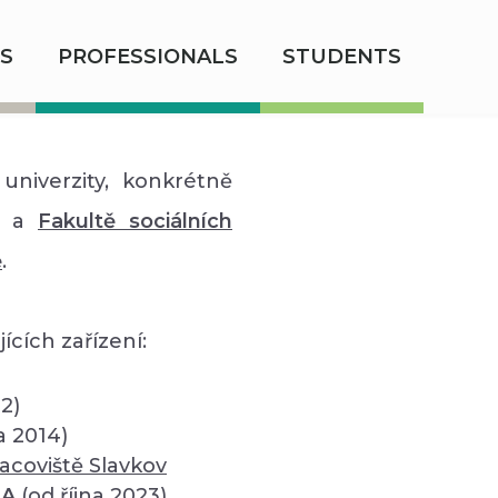
S
PROFESSIONALS
STUDENTS
univerzity, konkrétně
a
Fakultě sociálních
ě
.
ících zařízení:
12)
a 2014)
acoviště Slavkov
SA
(od října 2023)