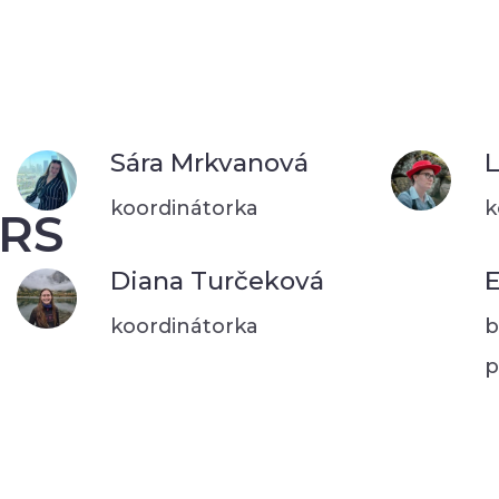
Sára Mrkvanová
L
koordinátorka
k
RS
Diana Turčeková
E
koordinátorka
b
p