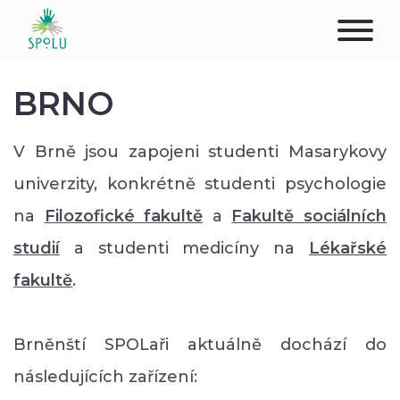
ABOUT US
BRNO
CONTACT
V Brně jsou zapojeni studenti Masarykovy
DONATE
univerzity, konkrétně studenti psychologie
na
Filozofické fakultě
a
Fakultě sociálních
PLACES
studií
a studenti medicíny na
Lékařské
CLIENTS
fakultě
.
PROFESSIONALS
Brněnští SPOLaři aktuálně dochází do
STUDENTS
následujících zařízení: