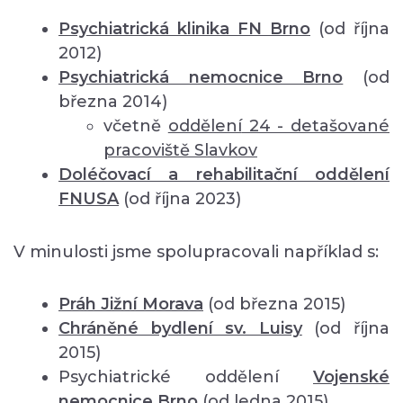
Psychiatrická klinika FN Brno
(od října
2012)
Psychiatrická nemocnice Brno
(od
března 2014)
včetně
oddělení
24 - detašované
pracoviště Slavkov
Doléčovací a rehabilitační oddělení
FNUSA
(od října 2023)
V minulosti jsme spolupracovali například s:
Práh Jižní Morava
(od března 2015)
Chráněné bydlení sv. Luisy
(od října
2015)
Psychiatrické oddělení
Vojenské
nemocnice Brno
(od ledna 2015)