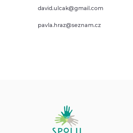
david.ulcak@gmail.com
pavla.hraz@seznam.cz