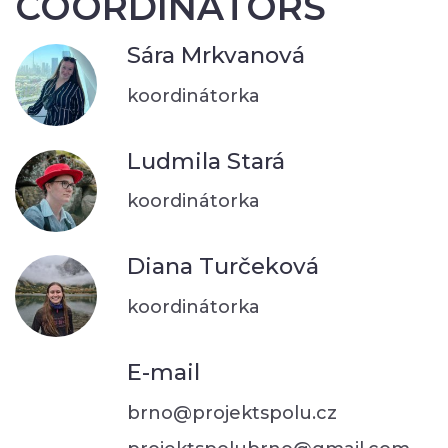
COORDINATORS
Sára Mrkvanová
koordinátorka
Ludmila Stará
koordinátorka
Diana Turčeková
koordinátorka
E-mail
brno@projektspolu.cz