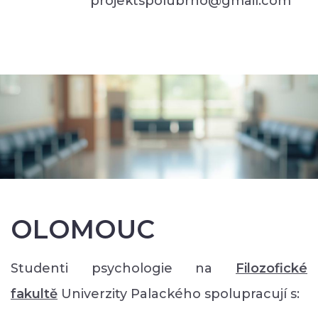
projektspolubrno@gmail.com
OLOMOUC
Studenti psychologie na
Filozofické
faku
ltě
Univerzity Palackého spolupracují s: