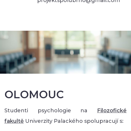
projektspolubrno@gmail.com
OLOMOUC
Studenti psychologie na
Filozofické
faku
ltě
Univerzity Palackého spolupracují s: