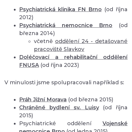
Psychiatrická klinika FN Brno
(od října
2012)
Psychiatrická nemocnice Brno
(od
března 2014)
včetně
oddělení
24 - detašované
pracoviště Slavkov
Doléčovací a rehabilitační oddělení
FNUSA
(od října 2023)
V minulosti jsme spolupracovali například s:
Práh Jižní Morava
(od března 2015)
Chráněné bydlení sv. Luisy
(od října
2015)
Psychiatrické oddělení
Vojenské
nemocnice Brno
(od ledna 2015)