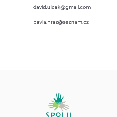
david.ulcak@gmail.com
pavla.hraz@seznam.cz