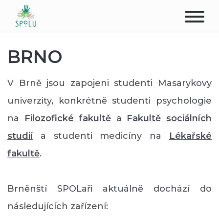
ABOUT US
BRNO
CONTACT
V Brně jsou zapojeni studenti Masarykovy
DONATE
univerzity, konkrétně studenti psychologie
na
Filozofické fakultě
a
Fakultě sociálních
PLACES
studií
a studenti medicíny na
Lékařské
CLIENTS
fakultě
.
PROFESSIONALS
Brněnští SPOLaři aktuálně dochází do
STUDENTS
následujících zařízení: