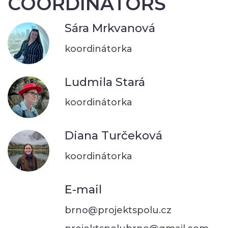
COORDINATORS
Sára Mrkvanová
koordinátorka
Ludmila Stará
koordinátorka
Diana Turčeková
koordinátorka
E-mail
brno@projektspolu.cz