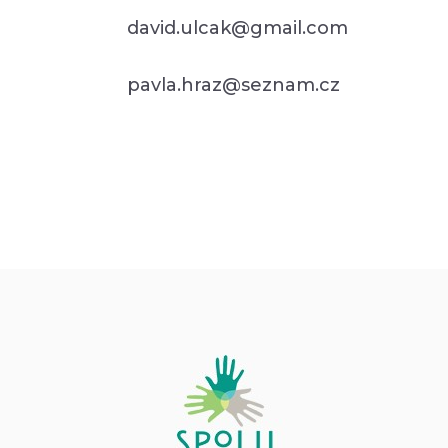
david.ulcak@gmail.com
pavla.hraz@seznam.cz