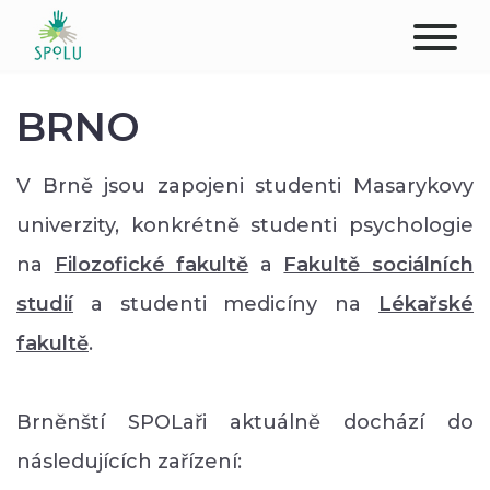
ABOUT US
BRNO
CONTACT
V Brně jsou zapojeni studenti Masarykovy
DONATE
univerzity, konkrétně studenti psychologie
na
Filozofické fakultě
a
Fakultě sociálních
PLACES
studií
a studenti medicíny na
Lékařské
CLIENTS
fakultě
.
PROFESSIONALS
Brněnští SPOLaři aktuálně dochází do
STUDENTS
následujících zařízení: