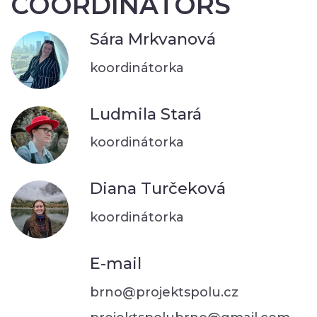
COORDINATORS
Sára Mrkvanová
koordinátorka
Ludmila Stará
koordinátorka
Diana Turčeková
koordinátorka
E-mail
brno@projektspolu.cz