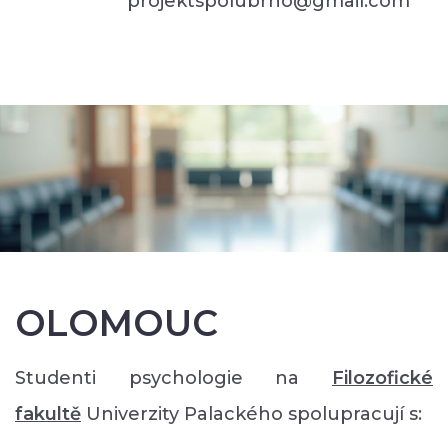
projektspolubrno@gmail.com
OLOMOUC
Studenti psychologie na
Filozofické
faku
ltě
Univerzity Palackého spolupracují s: