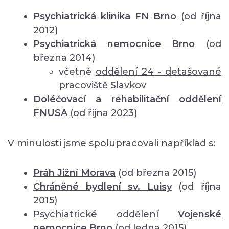
Psychiatrická klinika FN Brno
(od října
2012)
Psychiatrická nemocnice Brno
(od
března 2014)
včetně
oddělení
24 - detašované
pracoviště Slavkov
Doléčovací a rehabilitační oddělení
FNUSA
(od října 2023)
V minulosti jsme spolupracovali například s:
Práh Jižní Morava
(od března 2015)
Chráněné bydlení sv. Luisy
(od října
2015)
Psychiatrické oddělení
Vojenské
nemocnice Brno
(od ledna 2015)