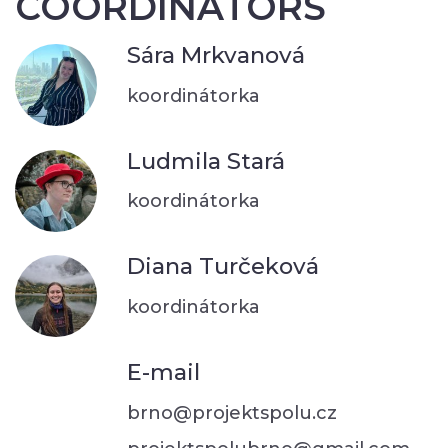
COORDINATORS
Sára Mrkvanová
koordinátorka
Ludmila Stará
koordinátorka
Diana Turčeková
koordinátorka
E-mail
brno@projektspolu.cz