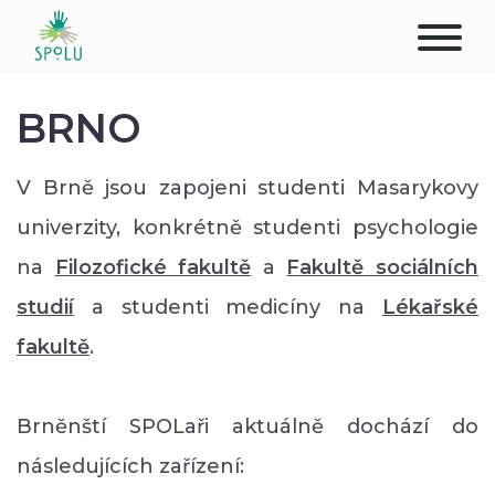
ABOUT US
BRNO
CONTACT
V Brně jsou zapojeni studenti Masarykovy
DONATE
univerzity, konkrétně studenti psychologie
na
Filozofické fakultě
a
Fakultě sociálních
PLACES
studií
a studenti medicíny na
Lékařské
CLIENTS
fakultě
.
PROFESSIONALS
Brněnští SPOLaři aktuálně dochází do
STUDENTS
následujících zařízení: