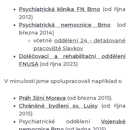
Psychiatrická klinika FN Brno
(od října
2012)
Psychiatrická nemocnice Brno
(od
března 2014)
včetně
oddělení
24 - detašované
pracoviště Slavkov
Doléčovací a rehabilitační oddělení
FNUSA
(od října 2023)
V minulosti jsme spolupracovali například s:
Práh Jižní Morava
(od března 2015)
Chráněné bydlení sv. Luisy
(od října
2015)
Psychiatrické oddělení
Vojenské
nemocnice Brno
(od ledna 2015)