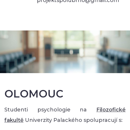
projektspolubrno@gmail.com
OLOMOUC
Studenti psychologie na
Filozofické
faku
ltě
Univerzity Palackého spolupracují s: