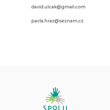
david.ulcak@gmail.com
pavla.hraz@seznam.cz