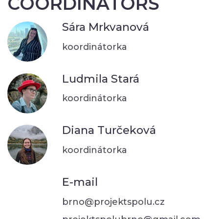
COORDINATORS
Sára Mrkvanová
koordinátorka
Ludmila Stará
koordinátorka
Diana Turčeková
koordinátorka
E-mail
brno@projektspolu.cz