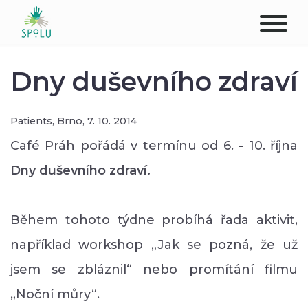
ABOUT US
Dny duševního zdraví
CONTACT
Patients,
Brno,
7. 10. 2014
DONATE
Café Práh pořádá v termínu od 6. - 10. října
Dny duševního zdraví.
PLACES
CLIENTS
Během tohoto týdne probíhá řada aktivit,
PROFESSIONALS
například workshop „Jak se pozná, že už
jsem se zbláznil“ nebo promítání filmu
STUDENTS
„Noční můry“.