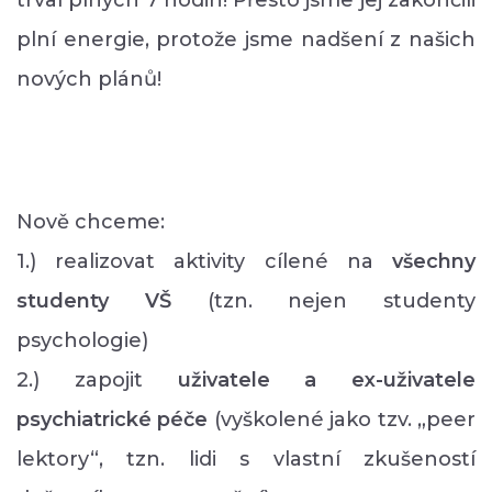
trval plných 7 hodin! Přesto jsme jej zakončili
plní energie, protože jsme nadšení z našich
nových plánů!
Nově chceme:
1.) realizovat aktivity cílené na
všechny
studenty VŠ
(tzn. nejen studenty
psychologie)
2.) zapojit
uživatele a ex-uživatele
psychiatrické péče
(vyškolené jako tzv. „peer
lektory“, tzn. lidi s vlastní
zkušeností