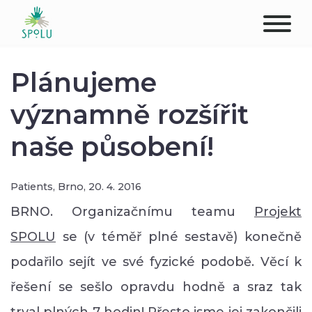
ABOUT US
Plánujeme
CONTACT
významně rozšířit
naše působení!
DONATE
PLACES
Patients,
Brno,
20. 4. 2016
CLIENTS
BRNO. Organizačnímu teamu
Projekt
SPOLU
se (v téměř plné sestavě) konečně
PROFESSIONALS
podařilo sejít ve své fyzické podobě. Věcí k
STUDENTS
řešení se sešlo opravdu hodně a sraz tak