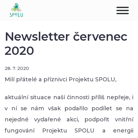
ABOUT US
Newsletter červenec
CONTACT
2020
DONATE
28. 7. 2020
PLACES
Milí přátelé a příznivci Projektu SPOLU,
CLIENTS
aktuální situace naší činnosti příliš nepřeje, i
v ní se nám však podařilo podílet se na
PROFESSIONALS
nejedné vydařené akci, podpořit vnitřní
STUDENTS
fungování Projektu SPOLU a energii