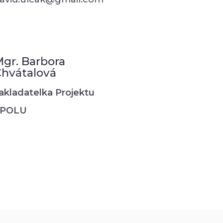
gr. Barbora
hvátalová
akladatelka Projektu
SPOLU