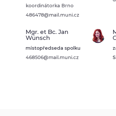
koordinátorka Brno
486478@mail.muni.cz
Mgr. et Bc. Jan
M
Wünsch
C
místopředseda spolku
z
468506@mail.muni.cz