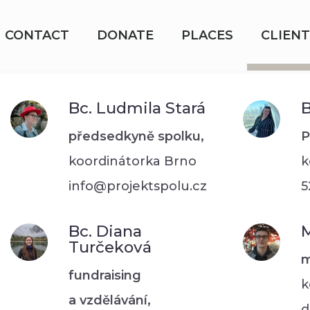
CONTACT
DONATE
PLACES
CLIENT
Bc. Ludmila Stará
B
předsedkyně spolku,
P
koordinátorka Brno
k
info@projektspolu.cz
5
Bc. Diana
M
Turčeková
m
fundraising
k
a vzdělávání,
d