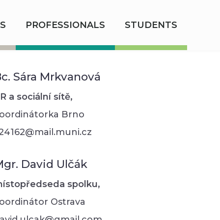
S
PROFESSIONALS
STUDENTS
c. Sára Mrkvanová
R a sociální sítě,
oordinátorka Brno
24162@mail.muni.cz
gr. David Ulčák
ístopředseda spolku,
oordinátor Ostrava
avid.ulcak@gmail.com