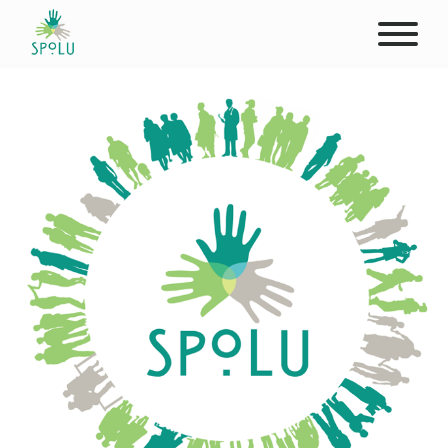
ABOUT US
CONTACT
DONATE
PLACES
CLIENTS
PROFESSIONALS
STUDENTS