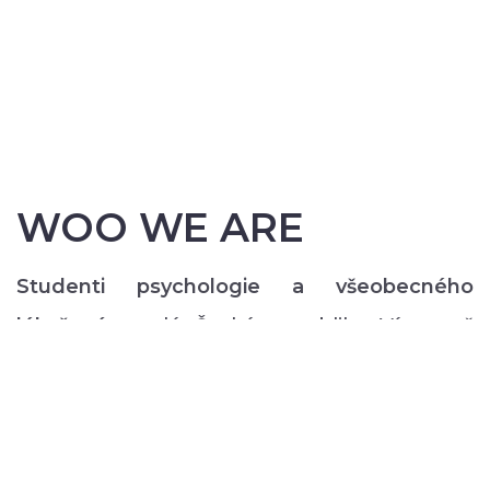
WOO WE ARE
Studenti psychologie a všeobecného
lékařství
z celé České republiky. Více než
200 z nás pravidelně každý semestr ve svém
volném čase zajišťuje rozmanitý volnočasový
program pro lidi s duševním onemocněním:
od výtvarných, přes hudební či tanečně-