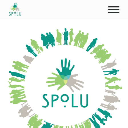
ABOUT US
CONTACT
DONATE
PLACES
CLIENTS
PROFESSIONALS
STUDENTS