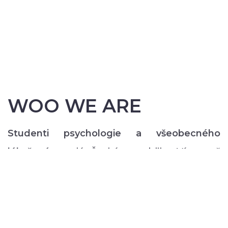
WOO WE ARE
Studenti psychologie a všeobecného
lékařství
z celé České republiky. Více než
200 z nás pravidelně každý semestr ve svém
volném čase zajišťuje rozmanitý volnočasový
program pro lidi s duševním onemocněním:
od výtvarných, přes hudební či tanečně-