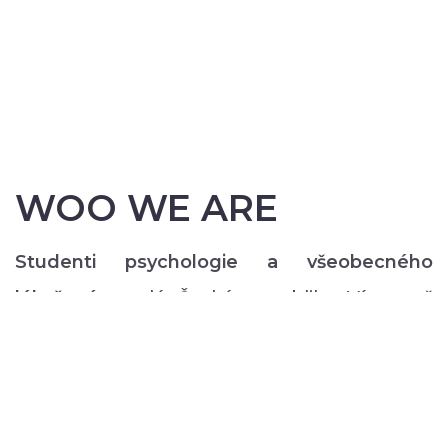
WOO WE ARE
Studenti psychologie a všeobecného
lékařství
z celé České republiky. Více než
200 z nás pravidelně každý semestr ve svém
volném čase zajišťuje rozmanitý volnočasový
program pro lidi s duševním onemocněním:
od výtvarných, přes hudební či tanečně-