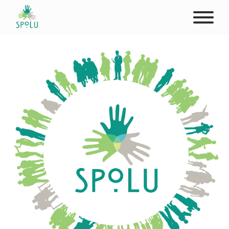
ABOUT US
CONTACT
DONATE
PLACES
CLIENTS
PROFESSIONALS
STUDENTS