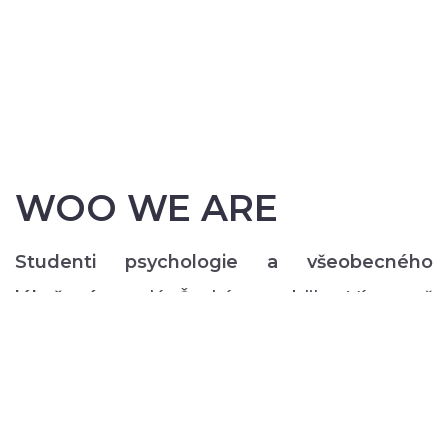
WOO WE ARE
Studenti psychologie a všeobecného
lékařství
z celé České republiky. Více než
200 z nás pravidelně každý semestr ve svém
volném čase zajišťuje rozmanitý volnočasový
program pro lidi s duševním onemocněním:
od výtvarných, přes hudební či tanečně-