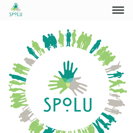
ABOUT US
CONTACT
DONATE
PLACES
CLIENTS
PROFESSIONALS
STUDENTS