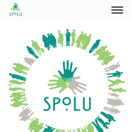
ABOUT US
CONTACT
DONATE
PLACES
CLIENTS
PROFESSIONALS
STUDENTS