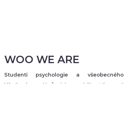
WOO WE ARE
Studenti psychologie a všeobecného
lékařství
z celé České republiky. Více než
200 z nás pravidelně každý semestr ve svém
volném čase zajišťuje rozmanitý volnočasový
program pro lidi s duševním onemocněním:
od výtvarných, přes hudební či tanečně-