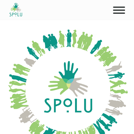
ABOUT US
CONTACT
DONATE
PLACES
CLIENTS
PROFESSIONALS
STUDENTS