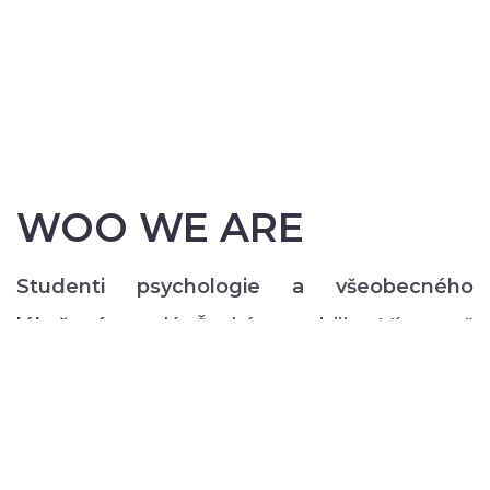
WOO WE ARE
Studenti psychologie a všeobecného
lékařství
z celé České republiky. Více než
200 z nás pravidelně každý semestr ve svém
volném čase zajišťuje rozmanitý volnočasový
program pro lidi s duševním onemocněním:
od výtvarných, přes hudební či tanečně-