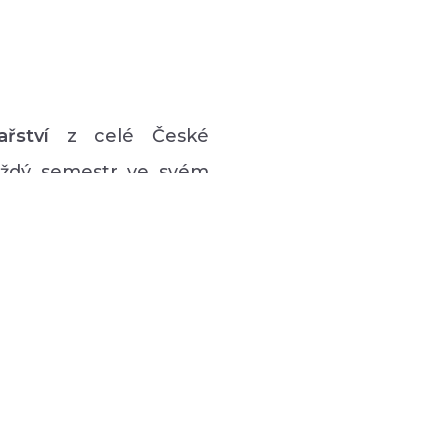
ařství
z celé České
každý semestr ve svém
vý program pro lidi s
 hudební či tanečně-
zná podpůrná setkávání