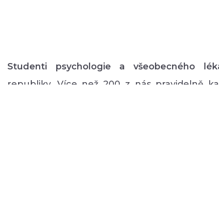
Studenti psychologie a všeobecného lék
republiky. Více než 200 z nás pravidelně 
volném čase zajišťuje rozmanitý volnočaso
duševním onemocněním: od výtvarných, přes
pohybové aktivity po kognitivní trénink a rů
a mnoho dalšího.
ABOUT US
DONATE