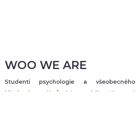
WOO WE ARE
Studenti psychologie a všeobecného
lékařství
z celé České republiky. Více než
200 z nás pravidelně každý semestr ve svém
volném čase zajišťuje rozmanitý volnočasový
program pro lidi s duševním onemocněním:
od výtvarných, přes hudební či tanečně-