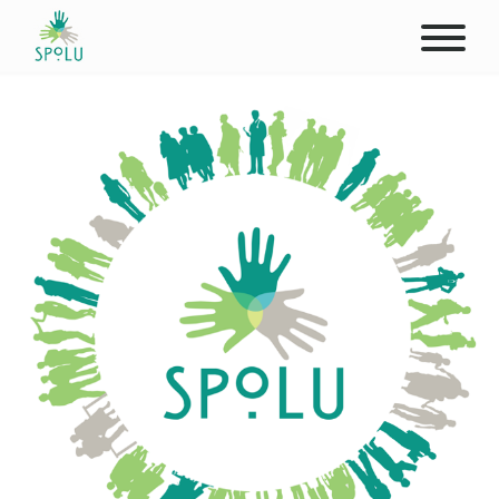
ABOUT US
CONTACT
DONATE
PLACES
CLIENTS
PROFESSIONALS
STUDENTS