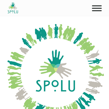
ABOUT US
CONTACT
DONATE
PLACES
CLIENTS
PROFESSIONALS
STUDENTS