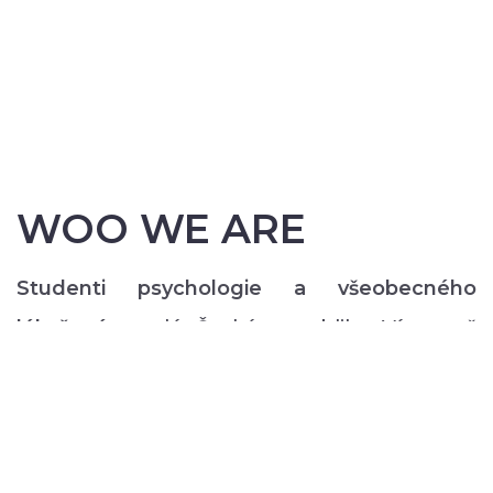
WOO WE ARE
Studenti psychologie a všeobecného
lékařství
z celé České republiky. Více než
200 z nás pravidelně každý semestr ve svém
volném čase zajišťuje rozmanitý volnočasový
program pro lidi s duševním onemocněním:
od výtvarných, přes hudební či tanečně-