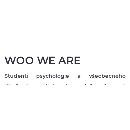
WOO WE ARE
Studenti psychologie a všeobecného
lékařství
z celé České republiky. Více než
200 z nás pravidelně každý semestr ve svém
volném čase zajišťuje rozmanitý volnočasový
program pro lidi s duševním onemocněním:
od výtvarných, přes hudební či tanečně-