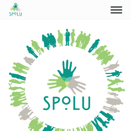
ABOUT US
CONTACT
DONATE
PLACES
CLIENTS
PROFESSIONALS
STUDENTS