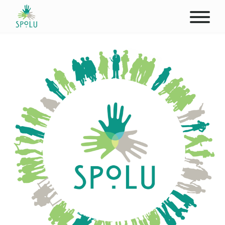
ABOUT US
CONTACT
DONATE
PLACES
CLIENTS
PROFESSIONALS
STUDENTS