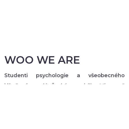
WOO WE ARE
Studenti psychologie a všeobecného
lékařství
z celé České republiky. Více než
200 z nás pravidelně každý semestr ve svém
volném čase zajišťuje rozmanitý volnočasový
program pro lidi s duševním onemocněním:
od výtvarných, přes hudební či tanečně-