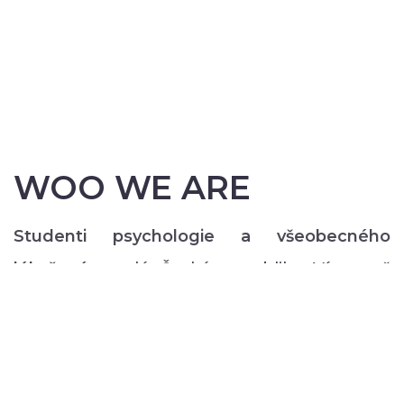
WOO WE ARE
Studenti psychologie a všeobecného
lékařství
z celé České republiky. Více než
200 z nás pravidelně každý semestr ve svém
volném čase zajišťuje rozmanitý volnočasový
program pro lidi s duševním onemocněním:
od výtvarných, přes hudební či tanečně-