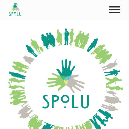
ABOUT US
CONTACT
DONATE
PLACES
CLIENTS
PROFESSIONALS
STUDENTS