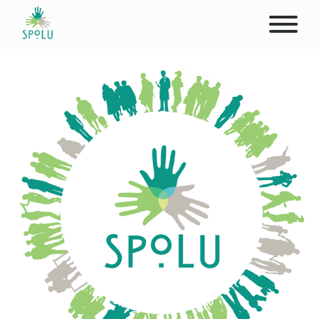
ABOUT US
CONTACT
DONATE
PLACES
CLIENTS
PROFESSIONALS
STUDENTS