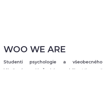
WOO WE ARE
Studenti psychologie a všeobecného
lékařství
z celé České republiky. Více než
200 z nás pravidelně každý semestr ve svém
volném čase zajišťuje rozmanitý volnočasový
program pro lidi s duševním onemocněním:
od výtvarných, přes hudební či tanečně-