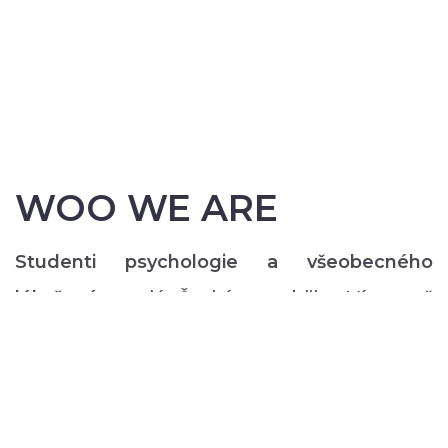
WOO WE ARE
Studenti psychologie a všeobecného
lékařství
z celé České republiky. Více než
200 z nás pravidelně každý semestr ve svém
volném čase zajišťuje rozmanitý volnočasový
program pro lidi s duševním onemocněním:
od výtvarných, přes hudební či tanečně-