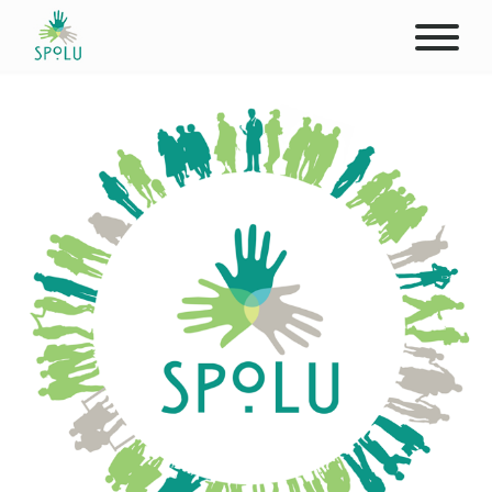
ABOUT US
CONTACT
DONATE
PLACES
CLIENTS
PROFESSIONALS
STUDENTS