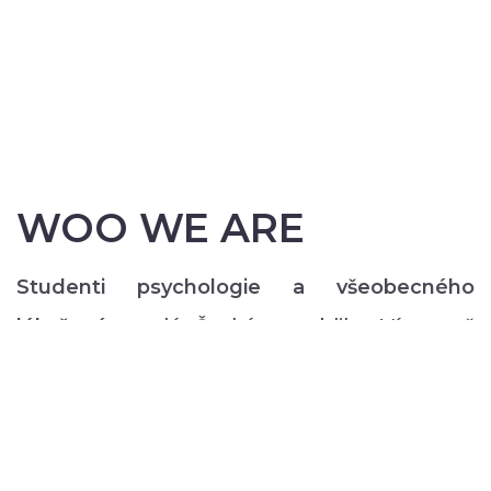
WOO WE ARE
Studenti psychologie a všeobecného
lékařství
z celé České republiky. Více než
200 z nás pravidelně každý semestr ve svém
volném čase zajišťuje rozmanitý volnočasový
program pro lidi s duševním onemocněním:
od výtvarných, přes hudební či tanečně-