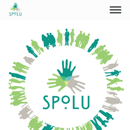
ABOUT US
CONTACT
DONATE
PLACES
CLIENTS
PROFESSIONALS
STUDENTS