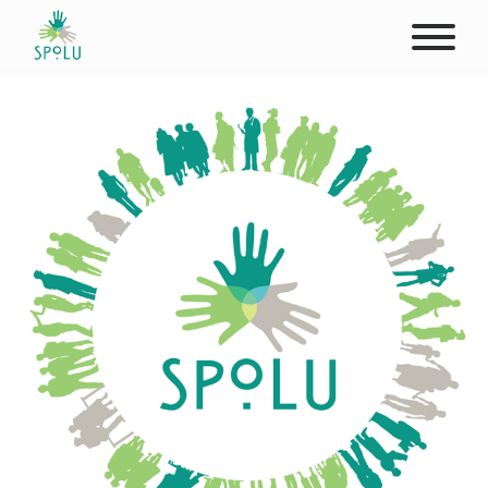
ABOUT US
CONTACT
DONATE
PLACES
CLIENTS
PROFESSIONALS
STUDENTS