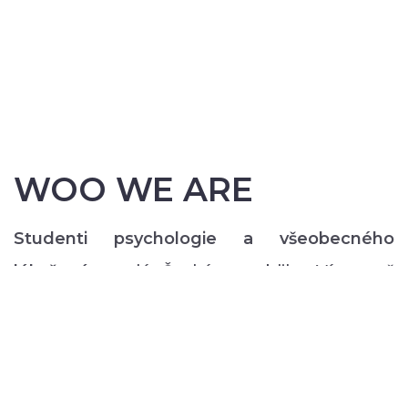
WOO WE ARE
Studenti psychologie a všeobecného
lékařství
z celé České republiky. Více než
200 z nás pravidelně každý semestr ve svém
volném čase zajišťuje rozmanitý volnočasový
program pro lidi s duševním onemocněním:
od výtvarných, přes hudební či tanečně-