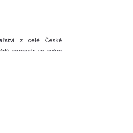
ařství
z celé České
každý semestr ve svém
vý program pro lidi s
 hudební či tanečně-
zná podpůrná setkávání