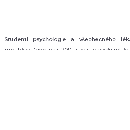
Studenti psychologie a všeobecného lék
republiky. Více než 200 z nás pravidelně 
volném čase zajišťuje rozmanitý volnočaso
duševním onemocněním: od výtvarných, přes
pohybové aktivity po kognitivní trénink a rů
a mnoho dalšího.
ABOUT US
DONATE