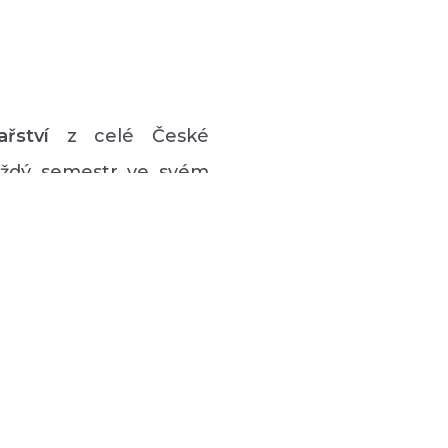
ařství
z celé České
každý semestr ve svém
vý program pro lidi s
 hudební či tanečně-
zná podpůrná setkávání