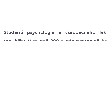
Studenti psychologie a všeobecného lék
republiky. Více než 200 z nás pravidelně 
volném čase zajišťuje rozmanitý volnočaso
duševním onemocněním: od výtvarných, přes
pohybové aktivity po kognitivní trénink a rů
a mnoho dalšího.
ABOUT US
DONATE