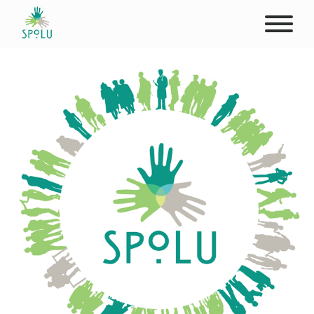
ABOUT US
CONTACT
DONATE
PLACES
CLIENTS
PROFESSIONALS
STUDENTS