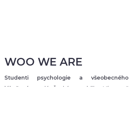
WOO WE ARE
Studenti psychologie a všeobecného
lékařství
z celé České republiky. Více než
200 z nás pravidelně každý semestr ve svém
volném čase zajišťuje rozmanitý volnočasový
program pro lidi s duševním onemocněním:
od výtvarných, přes hudební či tanečně-