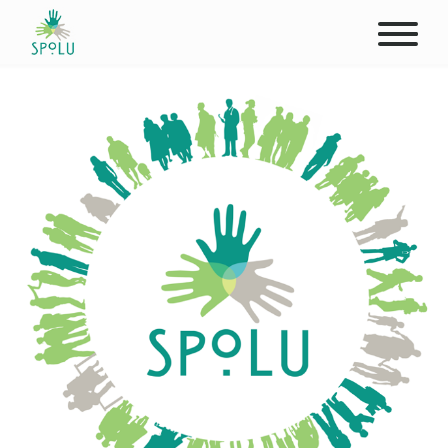
ABOUT US
CONTACT
DONATE
PLACES
CLIENTS
PROFESSIONALS
STUDENTS