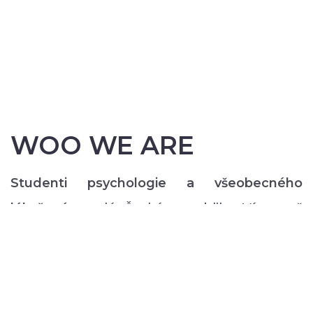
WOO WE ARE
Studenti psychologie a všeobecného
lékařství
z celé České republiky. Více než
200 z nás pravidelně každý semestr ve svém
volném čase zajišťuje rozmanitý volnočasový
program pro lidi s duševním onemocněním:
od výtvarných, přes hudební či tanečně-