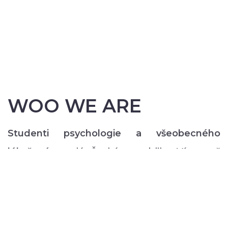
WOO WE ARE
Studenti psychologie a všeobecného
lékařství
z celé České republiky. Více než
200 z nás pravidelně každý semestr ve svém
volném čase zajišťuje rozmanitý volnočasový
program pro lidi s duševním onemocněním:
od výtvarných, přes hudební či tanečně-