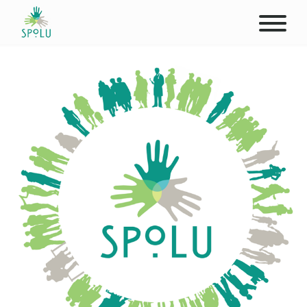
ABOUT US
CONTACT
DONATE
PLACES
CLIENTS
PROFESSIONALS
STUDENTS