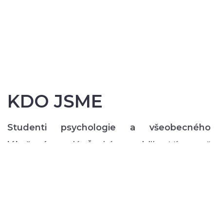
KDO JSME
Studenti psychologie a všeobecného
lékařství
z celé České republiky. Více než
200 z nás pravidelně každý semestr ve svém
volném čase zajišťuje rozmanitý volnočasový
program pro lidi s duševním onemocněním:
od výtvarných, přes hudební či tanečně-