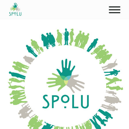
O NÁS
KONTAKT
PODPOŘTE NÁS
PŮSOBIŠTĚ
KLIENTI
PROFESIONÁLOVÉ
STUDENTI