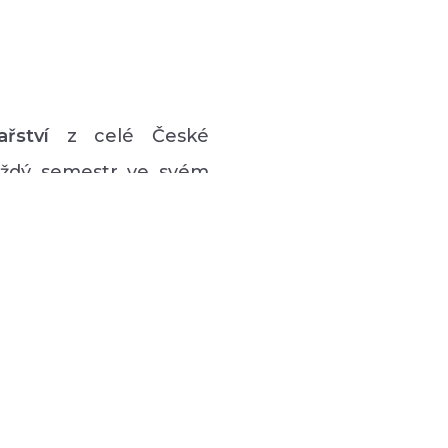
ařství
z celé České
každý semestr ve svém
vý program pro lidi s
 hudební či tanečně-
zná podpůrná setkávání