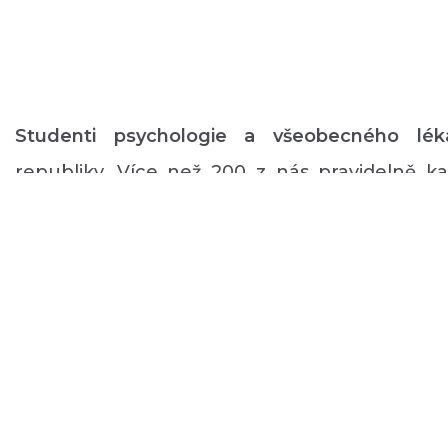
Studenti psychologie a všeobecného lék
republiky. Více než 200 z nás pravidelně 
volném čase zajišťuje rozmanitý volnočaso
duševním onemocněním: od výtvarných, přes
pohybové aktivity po kognitivní trénink a rů
a mnoho dalšího.
O NÁS
PODPOŘTE NÁS