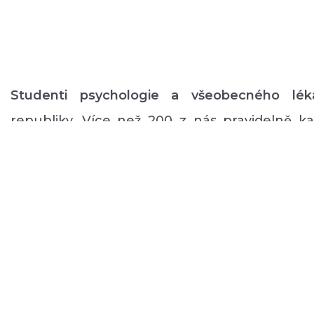
Studenti psychologie a všeobecného lék
republiky. Více než 200 z nás pravidelně 
volném čase zajišťuje rozmanitý volnočaso
duševním onemocněním: od výtvarných, přes
pohybové aktivity po kognitivní trénink a rů
a mnoho dalšího.
O NÁS
PODPOŘTE NÁS