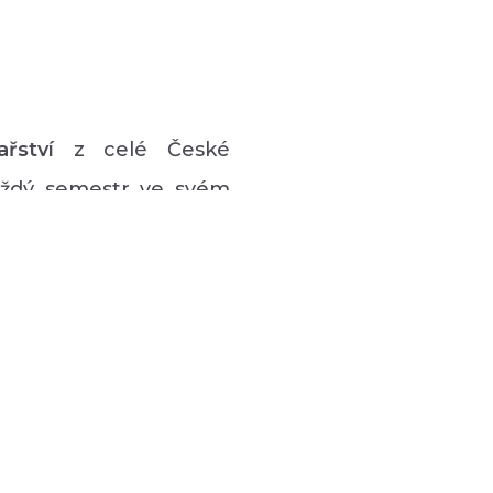
ařství
z celé České
každý semestr ve svém
vý program pro lidi s
 hudební či tanečně-
zná podpůrná setkávání