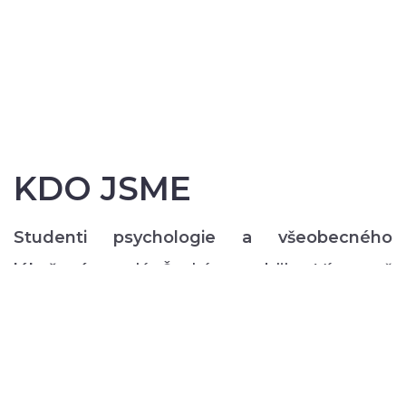
KDO JSME
Studenti psychologie a všeobecného
lékařství
z celé České republiky. Více než
200 z nás pravidelně každý semestr ve svém
volném čase zajišťuje rozmanitý volnočasový
program pro lidi s duševním onemocněním:
od výtvarných, přes hudební či tanečně-