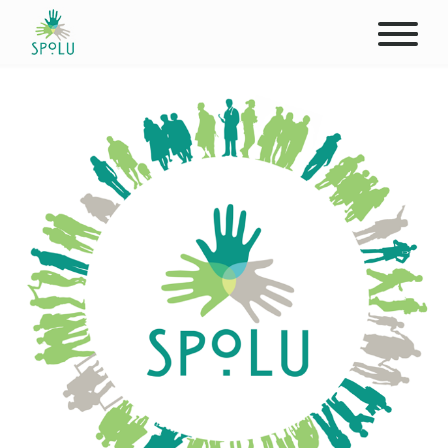
O NÁS
KONTAKT
PODPOŘTE NÁS
PŮSOBIŠTĚ
KLIENTI
PROFESIONÁLOVÉ
STUDENTI