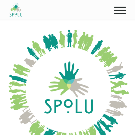
O NÁS
KONTAKT
PODPOŘTE NÁS
PŮSOBIŠTĚ
KLIENTI
PROFESIONÁLOVÉ
STUDENTI