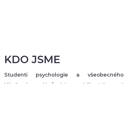
KDO JSME
Studenti psychologie a všeobecného
lékařství
z celé České republiky. Více než
200 z nás pravidelně každý semestr ve svém
volném čase zajišťuje rozmanitý volnočasový
program pro lidi s duševním onemocněním:
od výtvarných, přes hudební či tanečně-