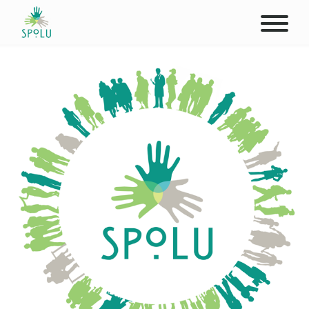
O NÁS
KONTAKT
PODPOŘTE NÁS
PŮSOBIŠTĚ
KLIENTI
PROFESIONÁLOVÉ
STUDENTI