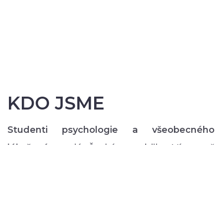
KDO JSME
Studenti psychologie a všeobecného
lékařství
z celé České republiky. Více než
200 z nás pravidelně každý semestr ve svém
volném čase zajišťuje rozmanitý volnočasový
program pro lidi s duševním onemocněním:
od výtvarných, přes hudební či tanečně-