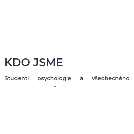
KDO JSME
Studenti psychologie a všeobecného
lékařství
z celé České republiky. Více než
200 z nás pravidelně každý semestr ve svém
volném čase zajišťuje rozmanitý volnočasový
program pro lidi s duševním onemocněním:
od výtvarných, přes hudební či tanečně-