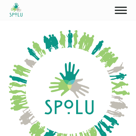
O NÁS
KONTAKT
PODPOŘTE NÁS
PŮSOBIŠTĚ
KLIENTI
PROFESIONÁLOVÉ
STUDENTI